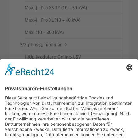
Maxi-J I Pro XS TY (10 – 30 kVA)
Maxi-J I Pro XL (10 – 40 kVA)
Maxi (10 – 800 kVA)
3/3-phasig, modular
HiUp Modulare Online-USV
(10 – 300 kVA)
HiUp Modulare Online-USV
(20 – 40 kVA)
USV Industrieanlagen
USV-Sonderlösungen
USV Beratung, Planung & Installation
USV Wartung & Service