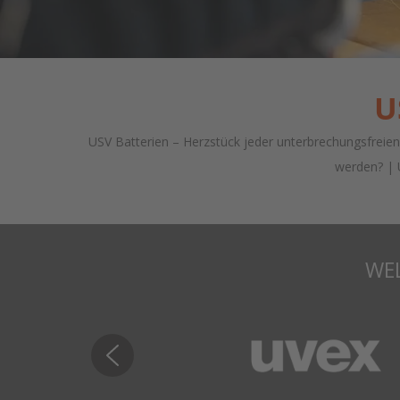
U
USV Batterien – Herzstück jeder unterbrechungsfrei
werden? | 
WEL