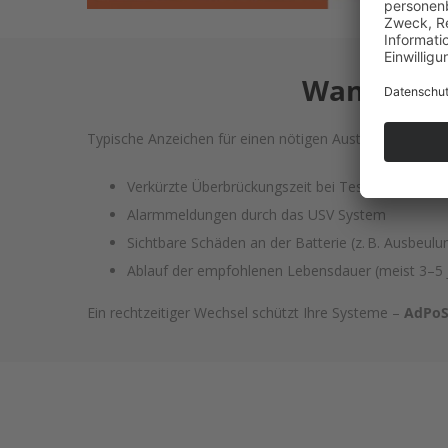
Wann müss
Typische Anzeichen für einen nötigen Austausch:
Verkürzte Überbrückungszeit bei Testlauf
Alarmmeldungen durch das USV System
Sichtbare Schäden an der Batterie (z. B. Ausbeul
Ablauf der empfohlenen Lebensdauer (meist 3–5 
Ein rechtzeitiger Wechsel schützt Ihre Systeme –
AdPo