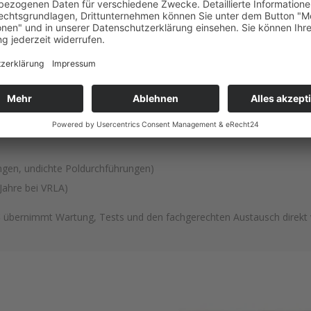
en die USV Batterien gewechse
ungen,
undichte Poldurchführungen)
Jahre bei VRLA)
S
übernimmt Wartung, Tests und den fachgerechten Austausch direkt v