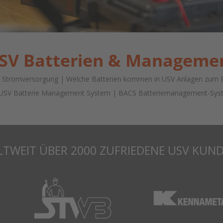
SV Batterien & Manageme
en Stromversorgung | Welche Batterien kommen in USV Anlagen zum 
USV Batterie Management System | BACS Batteriemanagement-Sys
TWEIT ÜBER 2000 ZUFRIEDENE USV KUN