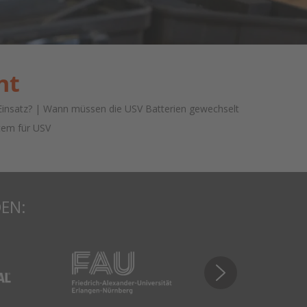
nt
Einsatz? | Wann müssen die USV Batterien gewechselt
tem für USV
DEN: