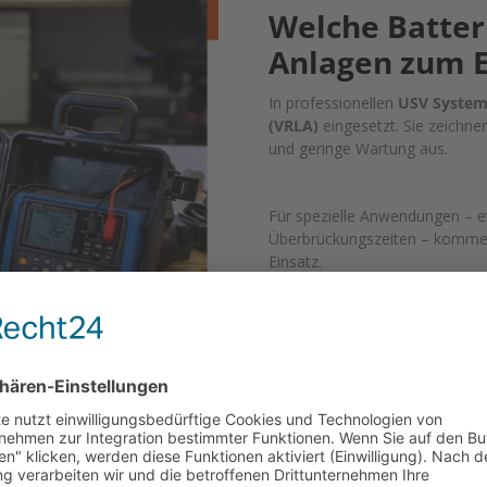
Welche Batte
Anlagen zum E
In professionellen
USV Syste
(VRLA)
eingesetzt. Sie zeichne
und geringe Wartung aus.
Für spezielle Anwendungen – 
Überbrückungszeiten – komm
Einsatz.
USV BATTERIEN KA