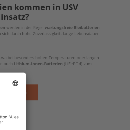
rien kommen in USV
insatz?
men
werden in der Regel
wartungsfreie Bleibatterien
n sich durch hohe Zuverlässigkeit, lange Lebensdauer
etwa bei besonders hohen Temperaturen oder langen
en auch
Lithium-Ionen-Batterien
(LiFePO4)
zum
UFBERATUNG