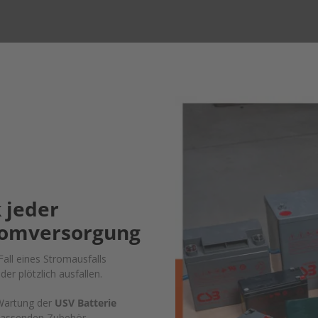
 jeder
romversorgung
all eines Stromausfalls
er plötzlich ausfallen.
 Wartung der
USV Batterie
passenden Zubehör.