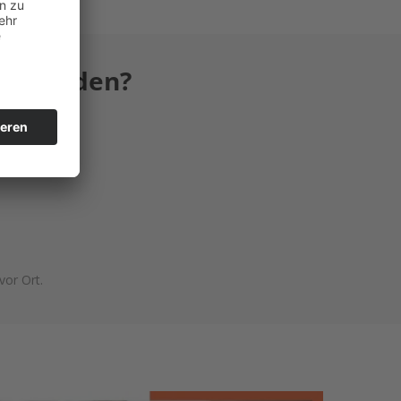
lt werden?
or Ort.