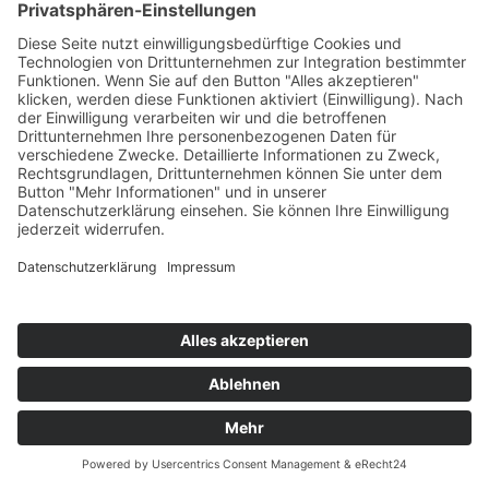
Inverter
©
2026 AdPoS Advanced Power Systems GmbH & Co. KG |
Impressum
|
Datenschutzerklärung
|
Disclaimer
|
Kontakt