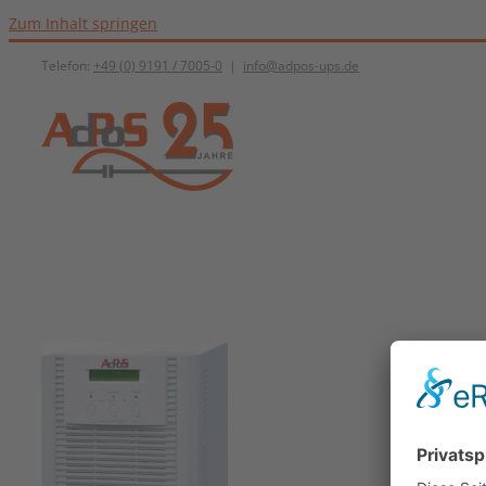
Zum Inhalt springen
Telefon:
+49 (0) 9191 / 7005-0
|
info@adpos-ups.de