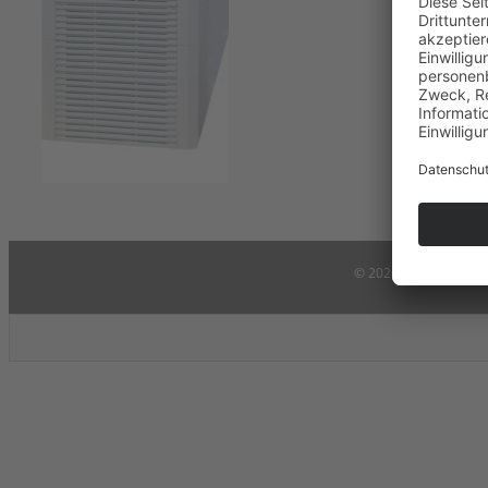
©
2026 AdPoS Advan