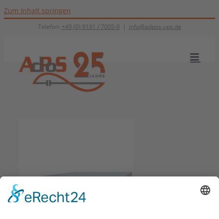
Zum Inhalt springen
Telefon:
+49 (0) 9191 / 7005-0
|
info@adpos-ups.de