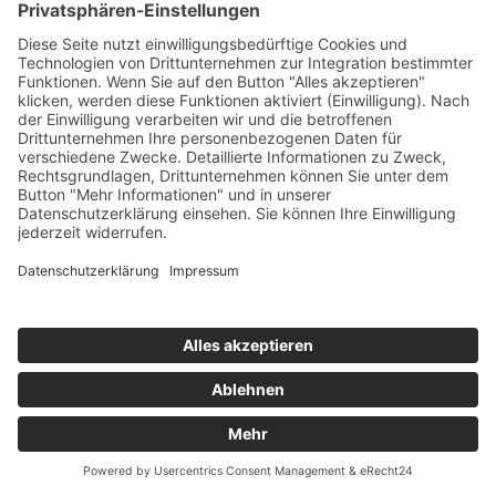
©
2026 AdPoS Advanced Power Systems GmbH & Co. KG |
Impressum
|
Datenschutzerklärung
|
Disclaimer
|
Kontakt