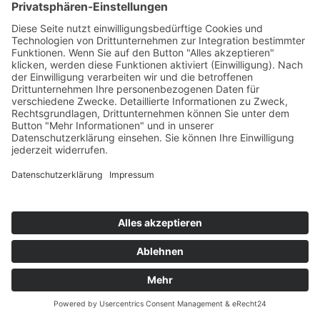
©
2026 AdPoS Advanced Power Systems GmbH & Co. KG |
Impressum
|
Datenschutzerklärung
|
Disclaimer
|
Kontakt