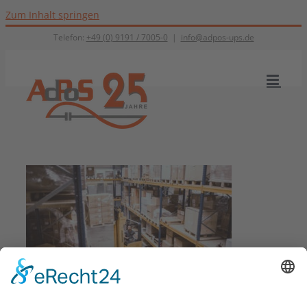
Zum Inhalt springen
Telefon:
+49 (0) 9191 / 7005-0
|
info@adpos-ups.de