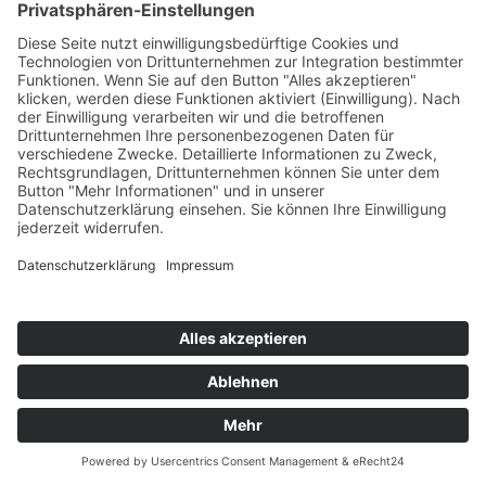
©
2026 AdPoS Advanced Power Systems GmbH & Co. KG |
Impressum
|
Datenschutzerklärung
|
Disclaimer
|
Kontakt