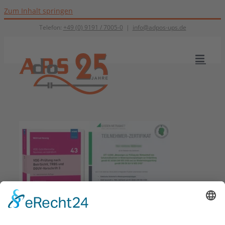
Zum Inhalt springen
Telefon:
+49 (0) 9191 / 7005-0
|
info@adpos-ups.de